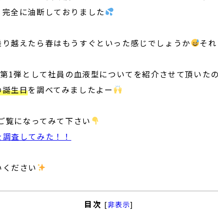
、完全に油断しておりました
乗り越えたら春はもうすぐといった感じでしょうか
それ
、第1弾として社員の血液型についてを紹介させて頂いた
の誕生日
を調べてみましたよー
らご覧になってみて下さい
を調査してみた！！
いください
目次
[
非表示
]