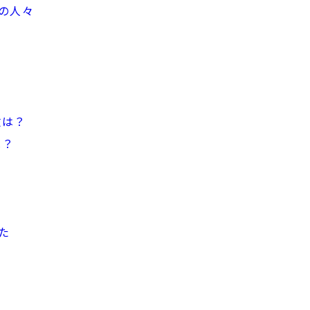
の人々
数は？
は？
？
た