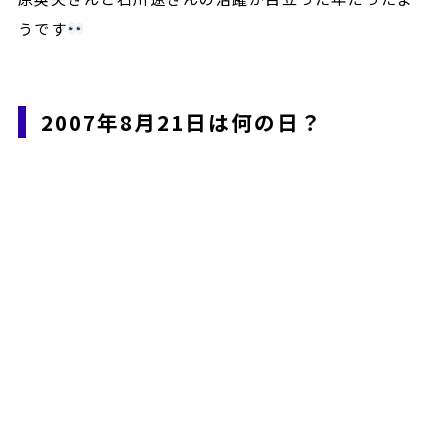
うです
2007年8月21日は何の日？
2007年の8月21日は火曜日、『先負』
・・・。
調べてみると『先負(せんぶ)』というのは、
『先勝』の対のようなもので、『先ずれば即ち負ける』