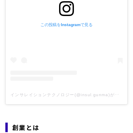
この投稿をInstagramで見る
イ
ンサレイションテクノロジー(@insul.gunma)がシェアした投稿
創業とは