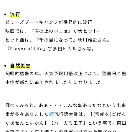
流行
ビリーズブートキャンプが爆発的に流行。
映画では、『崖の上のポニョ』が大ヒット。
ヒット曲は、『千の風になって』秋川雅史さん。
『Flavor of Life』宇多田ヒカルさん等。
自然災害
記録的猛暑の年。天気予報用語改正により、猛暑日と熱
中症が新たに追加されました年になりました。
調べてみると、あぁ・・・こんな事あったなという出来
事が多々ありました
流行語大賞は、【(宮崎を)どげん
かあせんといかん】【ハニカミ王子】という事で、東国
原英夫さんと石川遼さんの活躍が目立った年だったよ